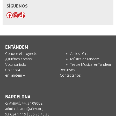
SÍGUENOS
Facebook
Instagram
TikTok
ENTÀNDEM
Conoce el proyecto
Amics i Circ
¿Quiénes somos?
Música enTàndem
Voluntariado
Teatre Musical enTàndem
Colabora
Recursos
enTàndem +
Contáctanos
BARCELONA
c/ Avinyó, 44, 3r, 08002
administracio@afev.org
93 624 17 19
|
605 96 70 36