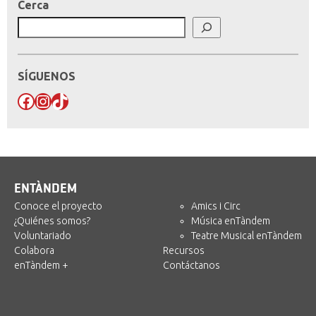
Cerca
SÍGUENOS
Facebook
Instagram
TikTok
ENTÀNDEM
Conoce el proyecto
Amics i Circ
¿Quiénes somos?
Música enTàndem
Voluntariado
Teatre Musical enTàndem
Colabora
Recursos
enTàndem +
Contáctanos