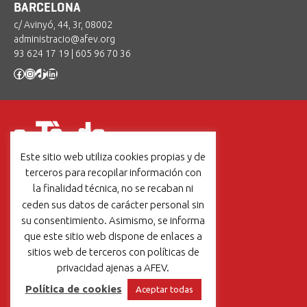
BARCELONA
c/ Avinyó, 44, 3r, 08002
administracio@afev.org
93 624 17 19
|
605 96 70 36
Facebook
Instagram
TikTok
LinkedIn
Este sitio web utiliza cookies propias y de
Un projecte de:
terceros para recopilar información con
la finalidad técnica, no se recaban ni
ceden sus datos de carácter personal sin
su consentimiento. Asimismo, se informa
que este sitio web dispone de enlaces a
Un proyecto de:
sitios web de terceros con políticas de
privacidad ajenas a AFEV.
Política de cookies
Aceptar todas
Aviso legal
|
Política de cookies