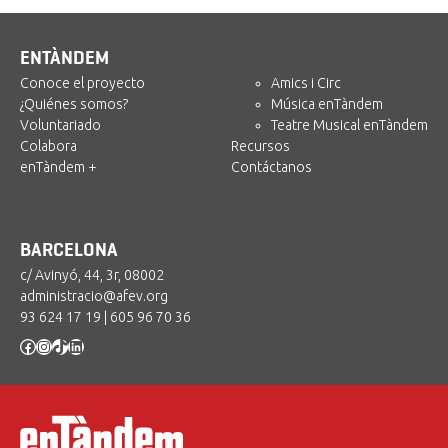
ENTÀNDEM
Conoce el proyecto
Amics i Circ
¿Quiénes somos?
Música enTàndem
Voluntariado
Teatre Musical enTàndem
Colabora
Recursos
enTàndem +
Contáctanos
BARCELONA
c/ Avinyó, 44, 3r, 08002
administracio@afev.org
93 624 17 19
|
605 96 70 36
Facebook
Instagram
TikTok
LinkedIn