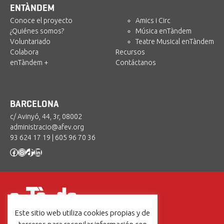
ENTÀNDEM
Conoce el proyecto
Amics i Circ
¿Quiénes somos?
Música enTàndem
Voluntariado
Teatre Musical enTàndem
Colabora
Recursos
enTàndem +
Contáctanos
BARCELONA
c/ Avinyó, 44, 3r, 08002
administracio@afev.org
93 624 17 19
|
605 96 70 36
Facebook
Instagram
TikTok
LinkedIn
Este sitio web utiliza cookies propias y de
Un projecte de: