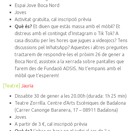
Espai Jove Boca Nord
Joves
Activitat gratuïta, cal inscripció prèvia
Què és?
Et diuen que estàs massa amb el mòbil? Et
distreus amb el contingut d’Instagram o Tik Tok? A
casa discutiu per les hores que jugues a videojocs? Tens
discussions pel WhatsApp? Aquestes i altres preguntes
tractarem de respondre-les el pròxim 26 de gener a
Boca Nord, assisteix a la xerrada sobre pantalles que
farem des de Fundació ADSIS. No t’empanis amb el
mòbil que t’esperem!
[Teatre]
Jauria
Dissabte 30 de gener a les 20.00h (durada: 1h 25 min)
Teatre Zorrilla. Centre d’Arts Escèniques de Badalona
(Carrer Canonge Baranera, 17 – 08911 Badalona)
Joves
A partir de 3 €, cal inscripció prèvia