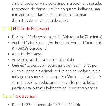
amb el seu enginy i la seva unió, hi troben una sortida.
Espectacle de dansa i titelles on quatre ballarins, una
narradora i un clarinetista ompliran l’escenari
d’amistat, de moviment i de color.
[Cine]
El bosc de Haquivaqui
Dissabte 23 de gener a les 11.30h (durada: 72 minuts)
Auditori Caixa Forum (Av. Francesc Ferrer i Guàrdia, 6-
8 – 08038 Barcelona)
A partir de 7 anys
Activitat gratuïta, cal inscripció prèvia
Què és?
El bosc de Haquivaqui és un bon indret per
viure-hi, però els animals petits han de vigilar que els
més grossos no se’ls mengin. En Morten, el ratolí més
sensat, decideix redactar una nova llei per al bosc: a
partir d’ara, tots els habitants del bosc seran amics.
[Taller]
OK Boomer!
Dimarts 26 de gener de 17.30h a 19.00h