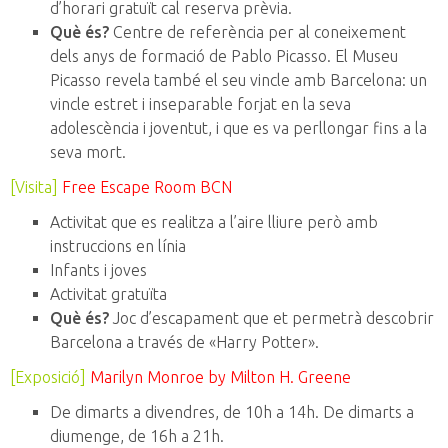
d’horari gratuït cal reserva prèvia.
Què és?
Centre de referència per al coneixement
dels anys de formació de Pablo Picasso. El Museu
Picasso revela també el seu vincle amb Barcelona: un
vincle estret i inseparable forjat en la seva
adolescència i joventut, i que es va perllongar fins a la
seva mort.
[Visita]
Free Escape Room BCN
Activitat que es realitza a l’aire lliure però amb
instruccions en línia
Infants i joves
Activitat gratuïta
Què és?
Joc d’escapament que et permetrà descobrir
Barcelona a través de «Harry Potter».
[Exposició]
Marilyn Monroe by Milton H. Greene
De dimarts a divendres, de 10h a 14h. De dimarts a
diumenge, de 16h a 21h.