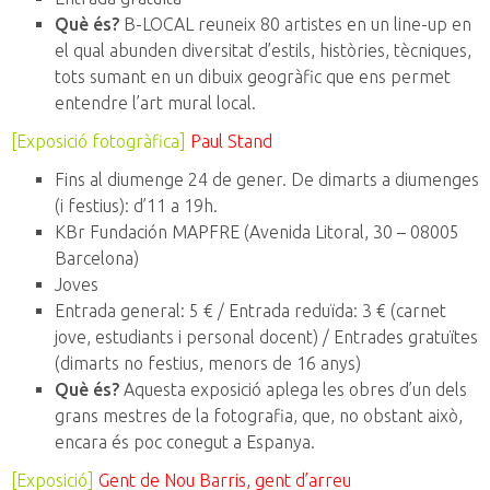
Què és?
B-LOCAL reuneix 80 artistes en un line-up en
el qual abunden diversitat d’estils, històries, tècniques,
tots sumant en un dibuix geogràfic que ens permet
entendre l’art mural local.
[Exposició fotogràfica]
Paul Stand
Fins al diumenge 24 de gener. De dimarts a diumenges
(i festius): d’11 a 19h.
KBr Fundación MAPFRE (Avenida Litoral, 30 – 08005
Barcelona)
Joves
Entrada general: 5 € / Entrada reduïda: 3 € (carnet
jove, estudiants i personal docent) / Entrades gratuïtes
(dimarts no festius, menors de 16 anys)
Què és?
Aquesta exposició aplega les obres d’un dels
grans mestres de la fotografia, que, no obstant això,
encara és poc conegut a Espanya.
[Exposició]
Gent de Nou Barris, gent d’arreu