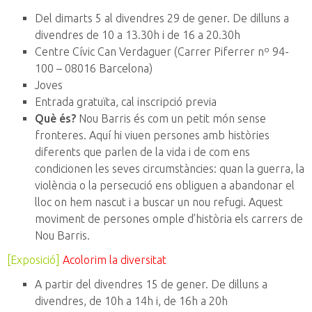
Del dimarts 5 al divendres 29 de gener. De dilluns a
divendres de 10 a 13.30h i de 16 a 20.30h
Centre Cívic Can Verdaguer (Carrer Piferrer nº 94-
100 – 08016 Barcelona)
Joves
Entrada gratuïta, cal inscripció previa
Què és?
Nou Barris és com un petit món sense
fronteres. Aquí hi viuen persones amb històries
diferents que parlen de la vida i de com ens
condicionen les seves circumstàncies: quan la guerra, la
violència o la persecució ens obliguen a abandonar el
lloc on hem nascut i a buscar un nou refugi. Aquest
moviment de persones omple d’història els carrers de
Nou Barris.
[Exposició]
Acolorim la diversitat
A partir del divendres 15 de gener. De dilluns a
divendres, de 10h a 14h i, de 16h a 20h