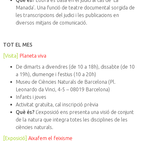
Què és?
L’obra es basa en el judici al cas de ‘La
Manada’. Una funció de teatre documental sorgida de
les transcripcions del judici i les publicacions en
diversos mitjans de comunicació.
TOT EL MES
[Visita]
Planeta viva
De dimarts a divendres (de 10 a 18h), dissabte (de 10
a 19h), diumenge i festius (10 a 20h)
Museu de Ciències Naturals de Barcelona (Pl.
Leonardo da Vinci, 4-5 – 08019 Barcelona)
Infants i joves
Activitat gratuïta, cal inscripció prèvia
Què és?
L’exposició ens presenta una visió de conjunt
de la natura que integra totes les disciplines de les
ciències naturals.
[Exposició]
Aixafem el feixisme