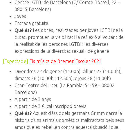
Centre LGTBI de Barcelona (C/ Comte Borrell, 22 –
08015 Barcelona)
Joves
Entrada gratuïta
Què és?
Les obres, realitzades per joves LGTBI de la
ciutat, promouen la visibilitat i la reflexió al voltant de
la realitat de les persones LGTBI i les diverses
expressions de la diversitat sexual i de gènere
[Espectacle]
Els músics de Bremen Escolar 2021
Divendres 22 de gener (11.00h), dilluns 25 (11.00h),
dimarts 26 (10.30h ; 12.30h), dijous 28 (11.00h)
Gran Teatre del Liceu (La Rambla, 51-59 – 08002
Barcelona)
A partir de 3 anys
A partir de 3 €, cal inscripció previa
Què és?
Aquest clàssic dels germans Grimm narra la
història d’uns animals domèstics maltractats pels seus
amos que es rebel·len contra aquesta situació i que,