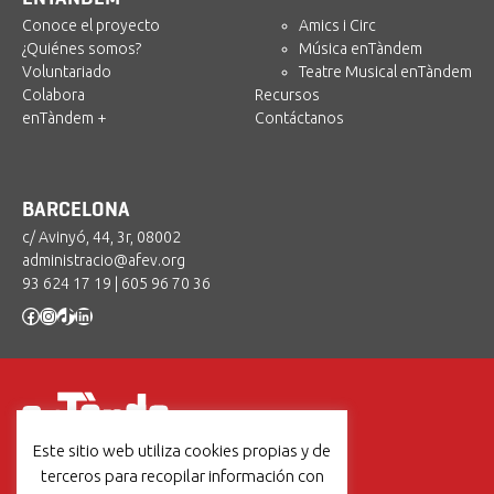
Conoce el proyecto
Amics i Circ
¿Quiénes somos?
Música enTàndem
Voluntariado
Teatre Musical enTàndem
Colabora
Recursos
enTàndem +
Contáctanos
BARCELONA
c/ Avinyó, 44, 3r, 08002
administracio@afev.org
93 624 17 19
|
605 96 70 36
Facebook
Instagram
TikTok
LinkedIn
Este sitio web utiliza cookies propias y de
Un projecte de:
terceros para recopilar información con