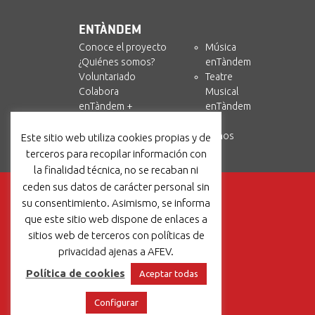
ENTÀNDEM
Conoce el proyecto
Música
¿Quiénes somos?
enTàndem
Voluntariado
Teatre
Colabora
Musical
enTàndem +
enTàndem
Amics i Circ
Recursos
Contáctanos
Este sitio web utiliza cookies propias y de
terceros para recopilar información con
la finalidad técnica, no se recaban ni
ceden sus datos de carácter personal sin
su consentimiento. Asimismo, se informa
que este sitio web dispone de enlaces a
sitios web de terceros con políticas de
privacidad ajenas a AFEV.
Política de cookies
Aceptar todas
Configurar