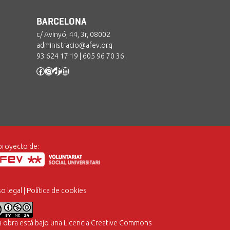
BARCELONA
c/ Avinyó, 44, 3r, 08002
administracio@afev.org
93 624 17 19
|
605 96 70 36
Facebook
Instagram
TikTok
LinkedIn
proyecto de:
so legal
|
Política de cookies
a obra está bajo una
Licencia Creative Commons