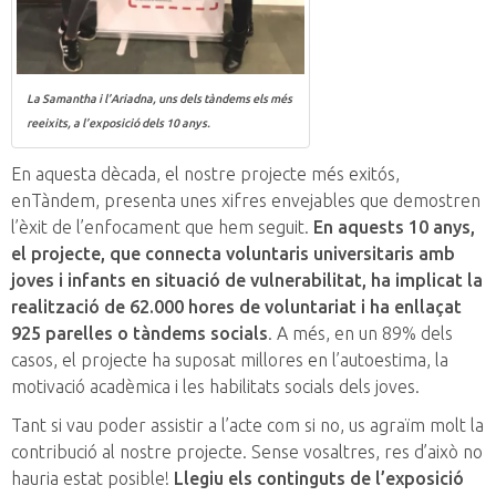
La Samantha i l’Ariadna, uns dels tàndems els més
reeixits, a l’exposició dels 10 anys.
En aquesta dècada, el nostre projecte més exitós,
enTàndem, presenta unes xifres envejables que demostren
l’èxit de l’enfocament que hem seguit.
En aquests 10 anys,
el projecte, que connecta voluntaris universitaris amb
joves i infants en situació de vulnerabilitat, ha implicat la
realització de 62.000 hores de voluntariat i ha enllaçat
925 parelles o tàndems socials
. A més, en un 89% dels
casos, el projecte ha suposat millores en l’autoestima, la
motivació acadèmica i les habilitats socials dels joves.
Tant si vau poder assistir a l’acte com si no, us agraïm molt la
contribució al nostre projecte. Sense vosaltres, res d’això no
hauria estat posible!
Llegiu els continguts de l’exposició