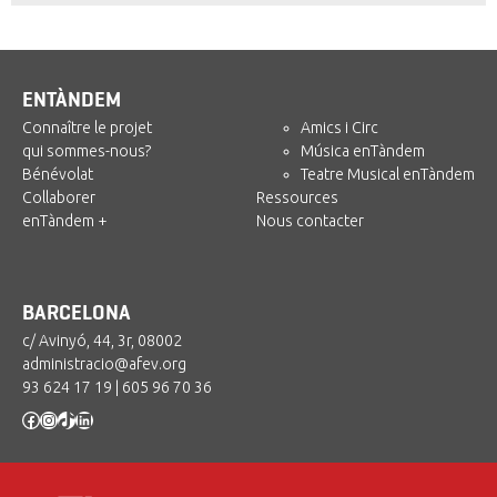
ENTÀNDEM
Connaître le projet
Amics i Circ
qui sommes-nous?
Música enTàndem
Bénévolat
Teatre Musical enTàndem
Collaborer
Ressources
enTàndem +
Nous contacter
BARCELONA
c/ Avinyó, 44, 3r, 08002
administracio@afev.org
93 624 17 19
|
605 96 70 36
Facebook
Instagram
TikTok
LinkedIn