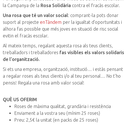
la Campanya de la
Rosa Solidària
contra el fracàs escolar.
Una rosa que té un valor social
: comprant-la pots donar
suport al projecte
enTàndem
per la igualtat d’oportunitats i
alhora fas possible que més joves en situació de risc social
evitin el fracàs escolar.
Al mateix temps, regalant aquesta rosa als teus clients,
treballadors i treballadores
fas visibles els valors solidaris
de l’organització.
Si ets una empresa, organització, institució… i e
stàs pensant
a regalar roses als teus clients i/o al teu personal…
No t’ho
pensis! Regala una rosa amb valor social!
QUÈ US OFERIM
Roses de màxima qualitat, grandària i resistència
Enviament a la vostra seu (mínim 25 roses)
Preu: 2,5€ la unitat (en packs de 25 roses)