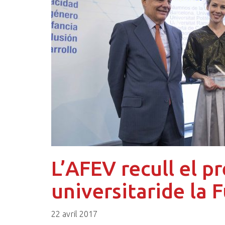
L’AFEV recull el p
universitaride la
22 avril 2017