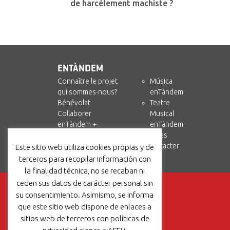
de harcèlement machiste ?
ENTÀNDEM
Connaître le projet
Música
qui sommes-nous?
enTàndem
Bénévolat
Teatre
Collaborer
Musical
enTàndem +
enTàndem
Amics i Circ
Ressources
Nous contacter
Este sitio web utiliza cookies propias y de
terceros para recopilar información con
la finalidad técnica, no se recaban ni
ceden sus datos de carácter personal sin
su consentimiento. Asimismo, se informa
que este sitio web dispone de enlaces a
sitios web de terceros con políticas de