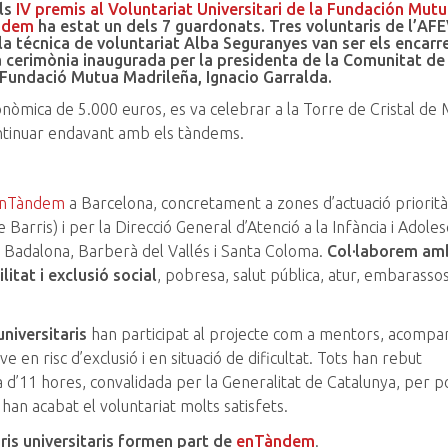
ls
IV premis al Voluntariat Universitari de la Fundación Mut
ndem
ha estat un dels 7 guardonats. Tres voluntaris de l’AFE
i la técnica de voluntariat Alba Seguranyes van ser els encarr
una cerimònia inaugurada per la presidenta de la Comunitat de
la Fundació Mutua Madrileña, Ignacio Garralda.
nòmica de 5.000 euros, es va celebrar a la Torre de Cristal de M
ntinuar endavant amb els tàndems.
nTàndem
a Barcelona, concretament a zones d’actuació priorità
arris) i per la Direcció General d’Atenció a la Infància i Adoles
a Badalona, Barberà del Vallés i Santa Coloma.
Col·laborem am
itat i exclusió social
, pobresa, salut pública, atur, embarasso
universitaris
han participat al projecte com a mentors, acompa
e en risc d’exclusió i en situació de dificultat. Tots han rebut
 d’11 hores, convalidada per la Generalitat de Catalunya, per 
n acabat el voluntariat molts satisfets.
ris universitaris formen part de
enTàndem
.