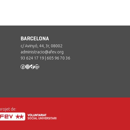
BARCELONA
c/ Avinyó, 44, 3r, 08002
administracio@afev.org
93 624 17 19
|
605 96 70 36
Facebook
Instagram
TikTok
LinkedIn
projet de: