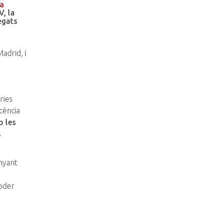
ua
V, la
egats
adrid, i
ries
cència
b les
s
nyant
poder