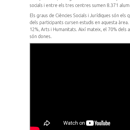
socials i entre els tres centres sumen 8.371 alum
Els graus de Ciències Socials i Jurídiques són els
dels participants cursen estudis en aquesta àrea.
12%, Arts i Humanitats. Així mateix, el 70% dels 
són dones.