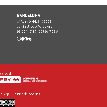
BARCELONA
c/ Avinyó, 44, 3r, 08002
administracio@afev.org
93 624 17 19
|
605 96 70 36
Facebook
Instagram
TikTok
LinkedIn
projet de:
so legal
|
Política de cookies