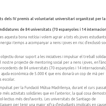
 dels IV premis al voluntariat universitari organitzat per la
didatures de 84 universitats (70 espanyoles i 14 internacion
 aquesta bona notícia i volem agrair a tots els joves estudiant
ergia i temps a acompanyar a nens i joves en risc d’exclusió soci
bjectiu donar suport a les iniciatives i impulsar el treball solida
 el nostre projecte de
mentoring
social per a nens i joves,
enTàn
procedents de 84 universitats (70 espanyoles i 14 internacionals
 una ajuda econòmica de 5.000 € que ens donarà un cop de mà per
s escolar.
 impulsat per la Fundació Mútua Madrilenya, durant el curs passat
és activitats solidàries que en l’anterior, la qual cosa demost
ol·lectius més desfavorits. Les universitats de Santiago de
taquen per tenir una major xifra d’estudiants implicats en caus