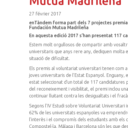
Mutua Madrileña
27 février 2017
enTàndem
forma part dels 7 projectes premiats
Fundación
Mutua
Madrileña
En aquesta edició 2017 s’han presentat 117 can
Estem molt orgullosos de compartir amb vosaltres
universitaris que anys rere any, dediquen molta en
situació de dificultat.
Els premis al voluntariat universitari tenen com a o
joves universitaris de l’Estat Espanyol. Enguany,
estat seleccionat d’un total de 117 candidatures 
del reconeixement i visibilitat, el premi inclou
continuar lluitant contra les desigualtats i el fracà
Segons l’IV Estudi sobre Voluntariat Universitari
62% de les universitats espanyoles va emprendre m
l’interès i el compromís dels estudiants amb els c
Compostel·la, Màlaga i Barcelona són les que des