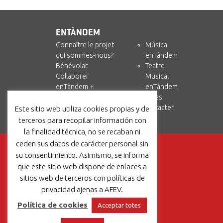
ENTÀNDEM
Connaître le projet
Música
qui sommes-nous?
enTàndem
Bénévolat
Teatre
Collaborer
Musical
enTàndem +
enTàndem
Amics i Circ
Ressources
Nous contacter
Este sitio web utiliza cookies propias y de
terceros para recopilar información con
la finalidad técnica, no se recaban ni
ceden sus datos de carácter personal sin
su consentimiento. Asimismo, se informa
que este sitio web dispone de enlaces a
sitios web de terceros con políticas de
privacidad ajenas a AFEV.
Política de cookies
Acceptar totes