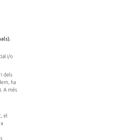
als).
s
al i/o
ri dels
de
m
, ha
). A més
, el
ra
es