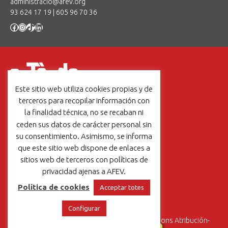
administracio@afev.org
93 624 17 19
|
605 96 70 36
Facebook
Instagram
TikTok
LinkedIn
Este sitio web utiliza cookies propias y de
Un projecte de:
terceros para recopilar información con
la finalidad técnica, no se recaban ni
ceden sus datos de carácter personal sin
su consentimiento. Asimismo, se informa
que este sitio web dispone de enlaces a
Un projet de:
sitios web de terceros con políticas de
privacidad ajenas a AFEV.
Política de cookies
Acceptar totes
Aviso legal
|
Política de cookies
Configurar
Esta obra está bajo una
Licencia Creative Commons Atribución-