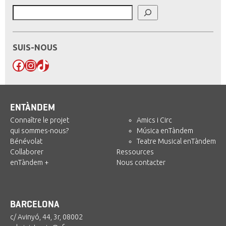
SUIS-NOUS
Facebook
Instagram
TikTok
ENTÀNDEM
Connaître le projet
Amics i Circ
qui sommes-nous?
Música enTàndem
Bénévolat
Teatre Musical enTàndem
Collaborer
Ressources
enTàndem +
Nous contacter
BARCELONA
c/ Avinyó, 44, 3r, 08002