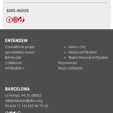
SUIS-NOUS
Facebook
Instagram
TikTok
ENTÀNDEM
Connaître le projet
Amics i Circ
qui sommes-nous?
Música enTàndem
Bénévolat
Teatre Musical enTàndem
Collaborer
Ressources
enTàndem +
Nous contacter
BARCELONA
c/ Avinyó, 44, 3r, 08002
administracio@afev.org
93 624 17 19
|
605 96 70 36