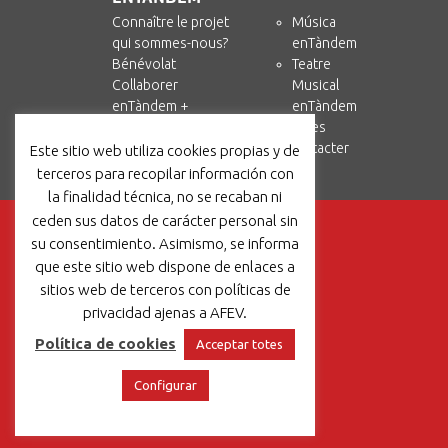
Connaître le projet
Música
qui sommes-nous?
enTàndem
Bénévolat
Teatre
Collaborer
Musical
enTàndem +
enTàndem
Amics i Circ
Ressources
Nous contacter
Este sitio web utiliza cookies propias y de
terceros para recopilar información con
la finalidad técnica, no se recaban ni
ceden sus datos de carácter personal sin
su consentimiento. Asimismo, se informa
que este sitio web dispone de enlaces a
sitios web de terceros con políticas de
privacidad ajenas a AFEV.
Política de cookies
Acceptar totes
Configurar