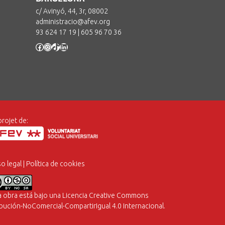
c/ Avinyó, 44, 3r, 08002
administracio@afev.org
93 624 17 19
|
605 96 70 36
Facebook
Instagram
TikTok
LinkedIn
projet de:
so legal
|
Política de cookies
a obra está bajo una
Licencia Creative Commons
ibución-NoComercial-CompartirIgual 4.0 Internacional
.