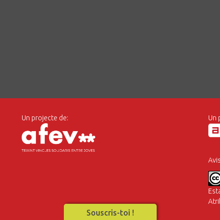
Un projecte de:
Un 
Avi
Est
Atr
Souscris-toi !