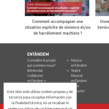
Comment accompagner une
Ouve
situation explicite de violence et/ou
Servic
de harcèlement machiste ?
ENTÀNDEM
Connaître le projet
Música
qui sommes-nous?
enTàndem
Bénévolat
Teatre
Collaborer
Musical
enTàndem +
enTàndem
Amics i Circ
Ressources
Nous contacter
Este sitio web utiliza cookies propias y de
terceros para recopilar información con
la finalidad técnica, no se recaban ni
ceden sus datos de carácter personal sin