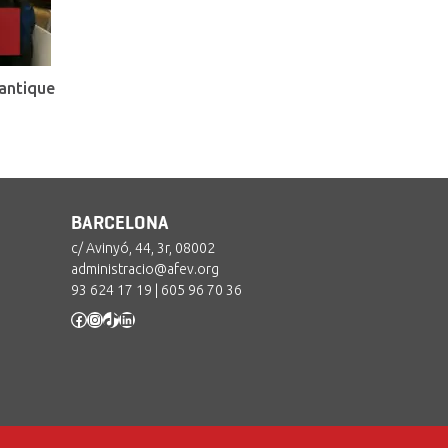
antique
BARCELONA
c/ Avinyó, 44, 3r, 08002
administracio@afev.org
93 624 17 19
|
605 96 70 36
Facebook
Instagram
TikTok
LinkedIn