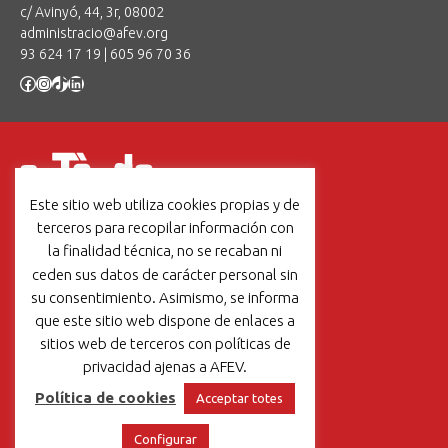
c/ Avinyó, 44, 3r, 08002
administracio@afev.org
93 624 17 19
|
605 96 70 36
Facebook
Instagram
TikTok
LinkedIn
Este sitio web utiliza cookies propias y de
Un projecte de:
terceros para recopilar información con
la finalidad técnica, no se recaban ni
ceden sus datos de carácter personal sin
su consentimiento. Asimismo, se informa
que este sitio web dispone de enlaces a
Un projet de:
sitios web de terceros con políticas de
privacidad ajenas a AFEV.
Política de cookies
Acceptar totes
Aviso legal
|
Política de cookies
Configurar