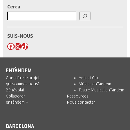
Cerca
SUIS-NOUS
Facebook
Instagram
TikTok
ENTÀNDEM
Connaître le projet
Amics i Circ
qui sommes-nous?
Música enTàndem
Bénévolat
Teatre Musical enTàndem
Collaborer
Ressources
enTàndem +
Nous contacter
BARCELONA