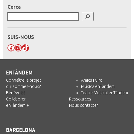
Cerca
SUIS-NOUS
Facebook
Instagram
TikTok
ENTÀNDEM
Connaître le projet
Amics i Circ
qui sommes-nous?
Música enTàndem
Bénévolat
Teatre Musical enTàndem
Collaborer
Ressources
enTàndem +
Nous contacter
BARCELONA