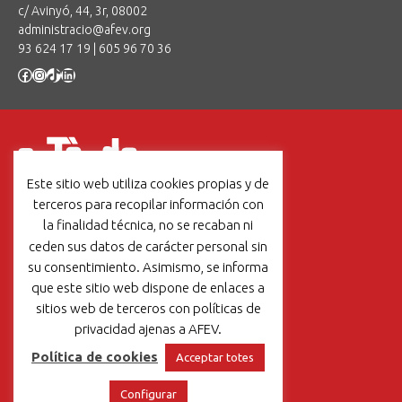
c/ Avinyó, 44, 3r, 08002
administracio@afev.org
93 624 17 19
|
605 96 70 36
Facebook
Instagram
TikTok
LinkedIn
Este sitio web utiliza cookies propias y de
Un projecte de:
terceros para recopilar información con
la finalidad técnica, no se recaban ni
ceden sus datos de carácter personal sin
su consentimiento. Asimismo, se informa
que este sitio web dispone de enlaces a
Un projet de:
sitios web de terceros con políticas de
privacidad ajenas a AFEV.
Política de cookies
Acceptar totes
Aviso legal
|
Política de cookies
Configurar