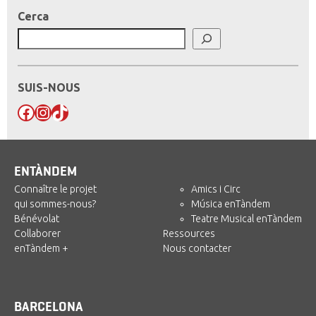
Cerca
SUIS-NOUS
Facebook
Instagram
TikTok
ENTÀNDEM
Connaître le projet
Amics i Circ
qui sommes-nous?
Música enTàndem
Bénévolat
Teatre Musical enTàndem
Collaborer
Ressources
enTàndem +
Nous contacter
BARCELONA