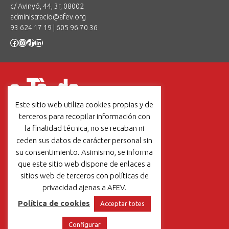
c/ Avinyó, 44, 3r, 08002
administracio@afev.org
93 624 17 19
|
605 96 70 36
Facebook
Instagram
TikTok
LinkedIn
Este sitio web utiliza cookies propias y de
Un projecte de:
terceros para recopilar información con
la finalidad técnica, no se recaban ni
ceden sus datos de carácter personal sin
su consentimiento. Asimismo, se informa
que este sitio web dispone de enlaces a
Un projet de:
sitios web de terceros con políticas de
privacidad ajenas a AFEV.
Política de cookies
Acceptar totes
Aviso legal
|
Política de cookies
Configurar